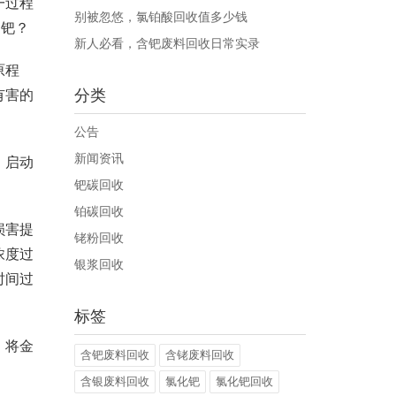
一过程
别被忽悠，氯铂酸回收值多少钱
属钯？
新人必看，含钯废料回收日常实录
原程
分类
有害的
公告
新闻资讯
，启动
钯碳回收
铂碳回收
损害提
铑粉回收
浓度过
银浆回收
时间过
标签
，将金
含钯废料回收
含铑废料回收
含银废料回收
氯化钯
氯化钯回收