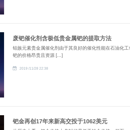
废钯催化剂含极低贵金属钯的提取方法
铂族元素贵金属催化剂由于其良好的催化性能在石油化工
钯的价格昂贵且资源 […]
2019 /11/28 22:38
钯金再创17年来新高交投于1062美元