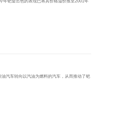
年钯金出色的表现已将其价格溢价推至2001年
从柴油汽车转向以汽油为燃料的汽车，从而推动了钯