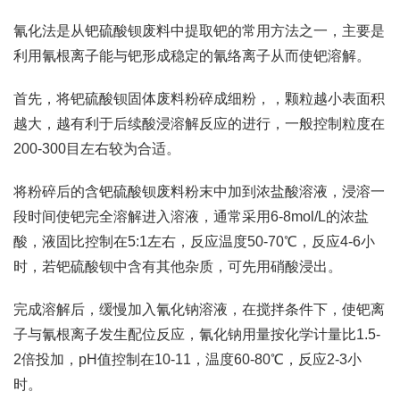
氰化法是从钯硫酸钡废料中提取钯的常用方法之一，主要是
利用氰根离子能与钯形成稳定的氰络离子从而使钯溶解。
首先，将钯硫酸钡固体废料粉碎成细粉，，颗粒越小表面积
越大，越有利于后续酸浸溶解反应的进行，一般控制粒度在
200-300目左右较为合适。
将粉碎后的含钯硫酸钡废料粉末中加到浓盐酸溶液，浸溶一
段时间使钯完全溶解进入溶液，通常采用6-8mol/L的浓盐
酸，液固比控制在5:1左右，反应温度50-70℃，反应4-6小
时，若钯硫酸钡中含有其他杂质，可先用硝酸浸出。
完成溶解后，缓慢加入氰化钠溶液，在搅拌条件下，使钯离
子与氰根离子发生配位反应，氰化钠用量按化学计量比1.5-
2倍投加，pH值控制在10-11，温度60-80℃，反应2-3小
时。