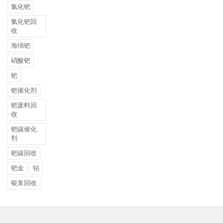
氯化钯
氯化钯回
收
海绵钯
硝酸钯
钯
钯催化剂
钯废料回
收
钯碳催化
剂
钯碳回收
钯金
铂
银浆回收