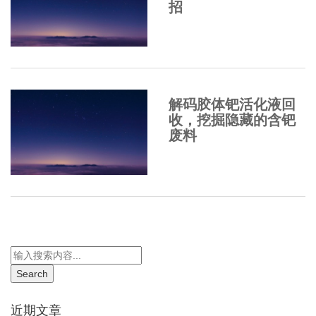
招
解码胶体钯活化液回
收，挖掘隐藏的含钯
废料
近期文章