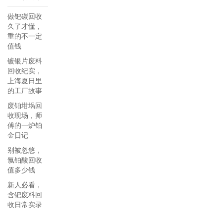
做钯碳回收
久了才懂，
重的不一定
值钱
镀银片废料
回收纪实，
上海夏日里
的工厂故事
废铂坩埚回
收现场，师
傅的一炉铂
金日记
别被忽悠，
氯铂酸回收
值多少钱
新人必看，
含钯废料回
收日常实录