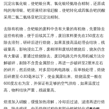
沉淀出氯化银，使钯银分离。氯化银经氨络合精制，还原成
纯的海绵银。钯溶液经浓缩赶酸，使钯转化成四氯合钯(II)酸
采用二氯二氨络亚钯沉淀法精制。
去除有机物，含钯银的废料中含有大量的有机物，先要除去
这些有机物，便于后续其工序，废旧浆料要先在150度左右
除去溶剂，研碎后进行焙烧，如果直接高温处理会结块，残
碳量高，影响浸出工序，废棉球和废纸经燃烧后，烧灰仍含
有大量碳，要通过焙烧除去。废旧电路元件先用机械方法分
解破碎，剔除不含贵金属部分，再进一步破碎至2厘米左右
的碎片，然后焙烧。对多层结构电路板，应单独处理，焙烧
后碎磨至-0.83毫米以下，使金属露出来。焙烧温度一般在
600度左右为宜，并保证有足够的空气供给，如果温度过
高，物料结块严重，残碳量高。
焙渣加入硝酸，缓慢加热溶解，冷却后过滤。滤渣再进行焙
烧，除去残碳。由于焙烧过程中有部分钯被转化成
，
氧化钯