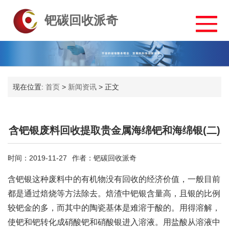
钯碳回收派奇
现在位置:
首页
>
新闻资讯
>
正文
含钯银废料回收提取贵金属海绵钯和海绵银(二)
时间：2019-11-27
作者：钯碳回收派奇
含钯银这种废料中的有机物没有回收的经济价值，一般目前
都是通过焙烧等方法除去。焙渣中钯银含量高，且银的比例
较钯金的多，而其中的陶瓷基体是难溶于酸的。用得溶解，
使钯和钯转化成硝酸钯和硝酸银进入溶液。用盐酸从溶液中