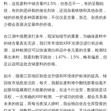
料，这批废料中铑含量约1.5%，但形态不一，有的呈颗粒
状，有的则是碎裂的催化剂块，还混杂着铁锈和其他杂质，
铑的价格受多种因素影响，不仅仅是含量，形态、杂质的多
少都会直接决定最终的价值。
在江湖中摸爬滚打多年，我深知细节的重要，为确保废料中
的铑含量真实无误，我们常常借助XRF光谱仪进行初步检
测，这种检测仪可以快速测出样品中各元素的含量，检测结
果出来时，我看到数字跳动：1.47%，1.5%，略有偏差，但
足以说明这批含铑废料的价格。
如今，随着江苏地区制造业升级和环境保护标准的提高，铑
回收市场愈发活跃，每天，我都在废料堆中翻找那看似毫不
起眼却蕴藏着巨大能量的铑金，在这个行业里，数据就是话
语权，一次准确的XRF检测、一炉成功的焙烧，都会关系着
未来的收益，而每当夜深人静时，我会独自坐在仓库昏黄的
灯光下，细数那一锭锭经过精炼后的铑金，耳边仿佛回响起