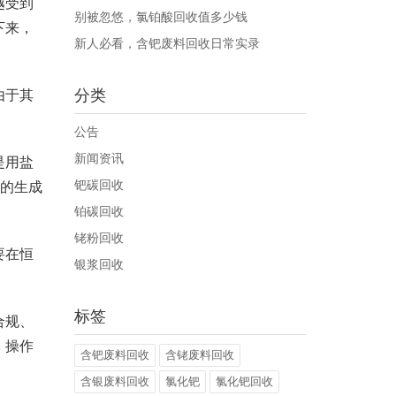
越受到
别被忽悠，氯铂酸回收值多少钱
下来，
新人必看，含钯废料回收日常实录
分类
由于其
公告
新闻资讯
是用盐
钯碳回收
子的生成
铂碳回收
铑粉回收
要在恒
银浆回收
标签
合规、
，操作
含钯废料回收
含铑废料回收
含银废料回收
氯化钯
氯化钯回收