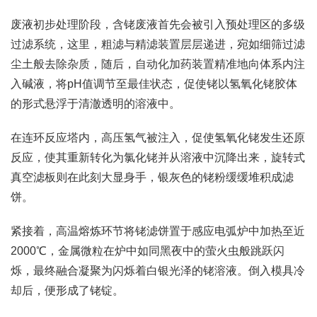
废液初步处理阶段，含铑废液首先会被引入预处理区的多级
过滤系统，这里，粗滤与精滤装置层层递进，宛如细筛过滤
尘土般去除杂质，随后，自动化加药装置精准地向体系内注
入碱液，将pH值调节至最佳状态，促使铑以氢氧化铑胶体
的形式悬浮于清澈透明的溶液中。
在连环反应塔内，高压氢气被注入，促使氢氧化铑发生还原
反应，使其重新转化为氯化铑并从溶液中沉降出来，旋转式
真空滤板则在此刻大显身手，银灰色的铑粉缓缓堆积成滤
饼。
紧接着，高温熔炼环节将铑滤饼置于感应电弧炉中加热至近
2000℃，金属微粒在炉中如同黑夜中的萤火虫般跳跃闪
烁，最终融合凝聚为闪烁着白银光泽的铑溶液。倒入模具冷
却后，便形成了铑锭。