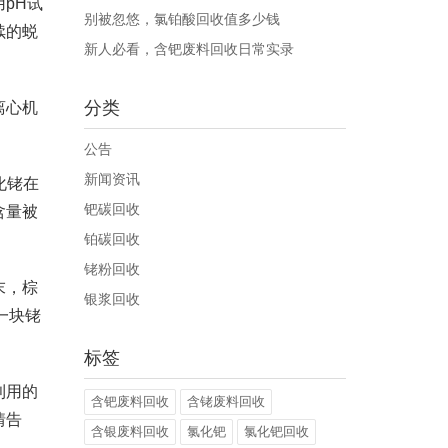
pH试
别被忽悠，氯铂酸回收值多少钱
续的蜕
新人必看，含钯废料回收日常实录
分类
离心机
公告
新闻资讯
化铑在
钯碳回收
含量被
铂碳回收
铑粉回收
末，棕
银浆回收
一块铑
标签
利用的
含钯废料回收
含铑废料回收
情告
含银废料回收
氯化钯
氯化钯回收