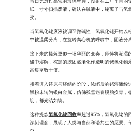
当日光透过高耸的玻璃穹顶，投射在工厂车间的
纸一寸寸扫描废液，确认在碱液中，铑离子与氢
变。
当氢氧化铑废液被调至微碱性，氢氧化铑开始以
中被温柔分离，在旋转离心机的呼啸中，固液分离
接下来的提炼更似一场华丽的变奏，师傅将潮湿的
酸中溶解，棕黑的胶团逐渐化作透明的铑氯化物
富集至数十倍。
接着进入还原与烧结的阶段，浓缩后的铑溶液经
黑粉末转为银白金属，仿佛残雪遇春脱胎换骨，微
锭，都光洁如镜。
这种提炼
氢氧化铑回收
率超过95%，氢氧化铑
深刻理念，展现了人类与自然和谐共生的愿景。
白。