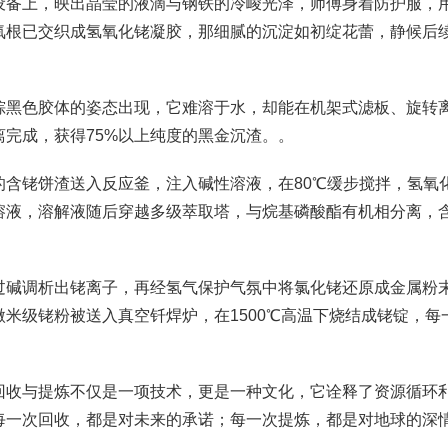
设备上，映出晶莹的液滴与钢铁的冷峻光泽，师傅身着防护服，用
氧根已交织成氢氧化铑凝胶，那细腻的沉淀如初绽花蕾，静候后
棕黑色胶体的姿态出现，它难溶于水，却能在机架式滤板、旋转
完成，获得75%以上纯度的黑金沉渣。。
含铑饼渣送入反应釜，注入碱性溶液，在80℃缓步搅拌，氢氧
溶液，溶解液随后穿越多级萃取塔，与烷基磷酸酯有机相分离，
过碱调析出铑离子，再经氢气保护气氛中将氯化铑还原成金属粉
米级铑粉被送入真空钎焊炉，在1500℃高温下烧结成铑锭，每
的回收与提炼不仅是一项技术，更是一种文化，它诠释了资源循环
每一次回收，都是对未来的承诺；每一次提炼，都是对地球的深