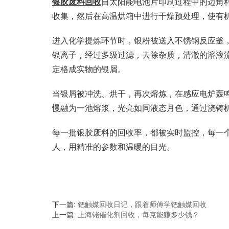
银胶废料回收
自太阳能电池片印刷过程中的边角
收集，然后在高温烘箱中进行干燥预处理，使有
进入化学提炼环节时，银粉被送入不锈钢反应釜
银离子，经过多级过滤，去除杂质，清澈的溶液
定格成实物的银屑。
当银屑被冲洗、烘干，再次熔炼，在感应电炉轰鸣
慢融为一池熔浆，光亮如同液态月色，通过浇铸
每一批银胶废料的回收率，都被实时监控，每一
人，用精准的参数和温暖的目光。
下一篇:
钯触媒回收日记，跟着师傅学钯触媒回收
上一篇:
上海铑催化剂回收，每克能赚多少钱？