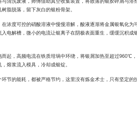
料与清洗废液，师傅借助真空收集装置，将散落的银胶碎屑与溶
机树脂脱落，留下灰白的银粉骨架。
，在浓度可控的硝酸溶液中慢慢溶解，酸液逐渐将金属银氧化为
流入电解槽，微小的电流让银离子在阴极表面重生，缓缓沉积成
而起，高频电流在铁质坩埚中环绕，将银屑加热至超过960℃
机，熔浆流入模具，冷却成银锭。
个环节的能耗，都被严格节约，这里没有炼金术士，只有坚定的