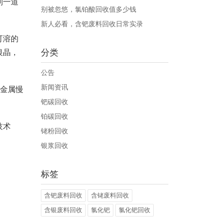
剂一道
别被忽悠，氯铂酸回收值多少钱
新人必看，含钯废料回收日常实录
可溶的
分类
银晶，
公告
新闻资讯
，金属慢
钯碳回收
铂碳回收
技术
铑粉回收
银浆回收
标签
含钯废料回收
含铑废料回收
含银废料回收
氯化钯
氯化钯回收