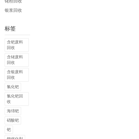
铑粉回收
银浆回收
标签
含钯废料
回收
含铑废料
回收
含银废料
回收
氯化钯
氯化钯回
收
海绵钯
硝酸钯
钯
钯催化剂