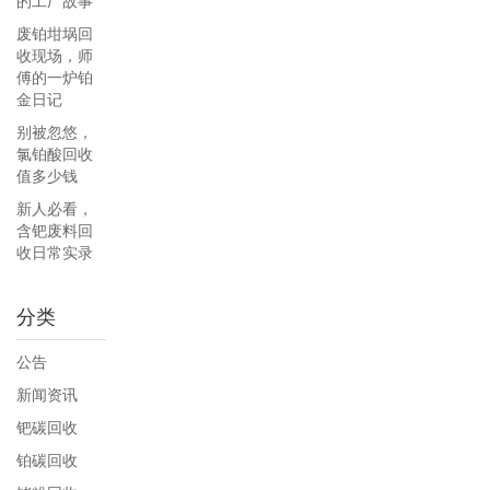
的工厂故事
废铂坩埚回
收现场，师
傅的一炉铂
金日记
别被忽悠，
氯铂酸回收
值多少钱
新人必看，
含钯废料回
收日常实录
分类
公告
新闻资讯
钯碳回收
铂碳回收