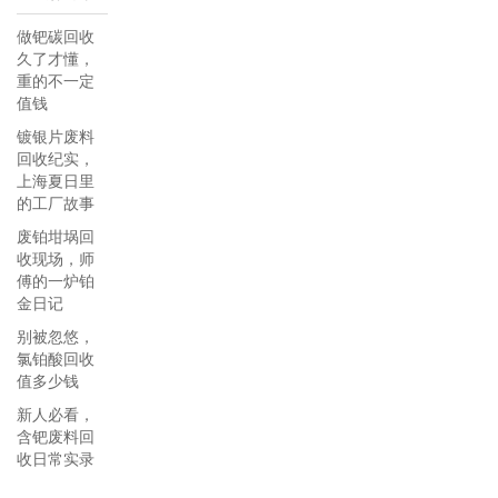
做钯碳回收
久了才懂，
重的不一定
值钱
镀银片废料
回收纪实，
上海夏日里
的工厂故事
废铂坩埚回
收现场，师
傅的一炉铂
金日记
别被忽悠，
氯铂酸回收
值多少钱
新人必看，
含钯废料回
收日常实录