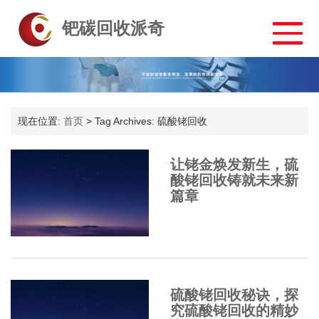
钯碳回收派奇
现在位置:
首页
>
Tag Archives: 硫酸铑回收
让铑金焕发新生，硫
酸铑回收铸就未来新
篇章
硫酸铑回收秘诀，探
究硫酸铑回收的精妙