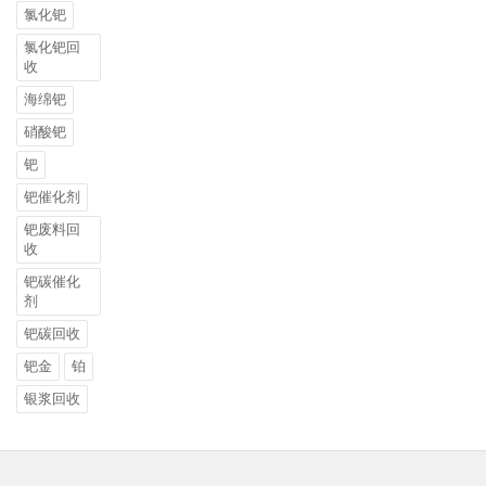
氯化钯
氯化钯回
收
海绵钯
硝酸钯
钯
钯催化剂
钯废料回
收
钯碳催化
剂
钯碳回收
钯金
铂
银浆回收