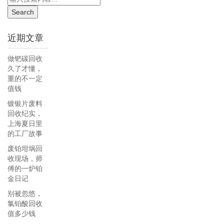
近期文章
做钯碳回收
久了才懂，
重的不一定
值钱
镀银片废料
回收纪实，
上海夏日里
的工厂故事
废铂坩埚回
收现场，师
傅的一炉铂
金日记
别被忽悠，
氯铂酸回收
值多少钱