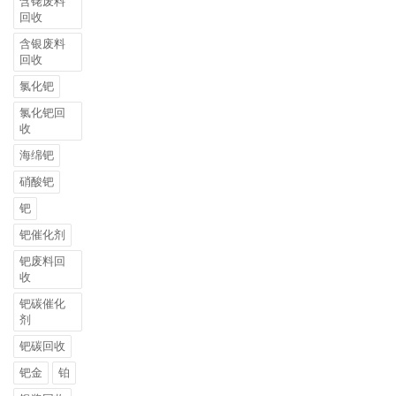
含铑废料
回收
含银废料
回收
氯化钯
氯化钯回
收
海绵钯
硝酸钯
钯
钯催化剂
钯废料回
收
钯碳催化
剂
钯碳回收
钯金
铂