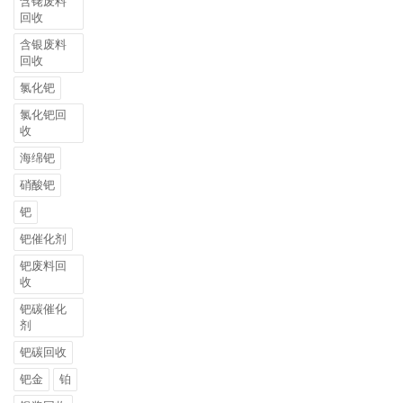
含铑废料
回收
含银废料
回收
氯化钯
氯化钯回
收
海绵钯
硝酸钯
钯
钯催化剂
钯废料回
收
钯碳催化
剂
钯碳回收
钯金
铂