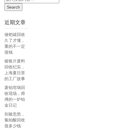
近期文章
做钯碳回收
久了才懂，
重的不一定
值钱
镀银片废料
回收纪实，
上海夏日里
的工厂故事
废铂坩埚回
收现场，师
傅的一炉铂
金日记
别被忽悠，
氯铂酸回收
值多少钱