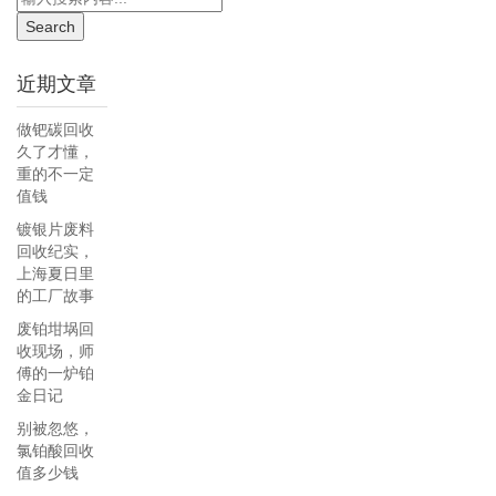
近期文章
做钯碳回收
久了才懂，
重的不一定
值钱
镀银片废料
回收纪实，
上海夏日里
的工厂故事
废铂坩埚回
收现场，师
傅的一炉铂
金日记
别被忽悠，
氯铂酸回收
值多少钱