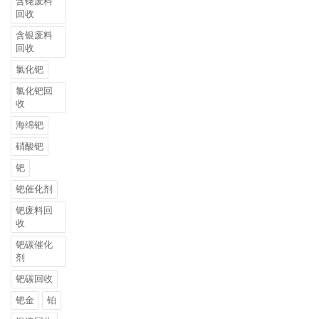
含铑废料
回收
含银废料
回收
氯化钯
氯化钯回
收
海绵钯
硝酸钯
钯
钯催化剂
钯废料回
收
钯碳催化
剂
钯碳回收
钯金
铂