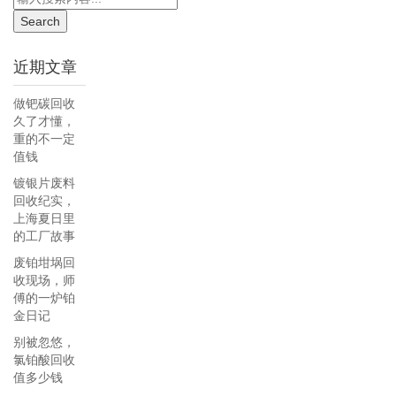
近期文章
做钯碳回收
久了才懂，
重的不一定
值钱
镀银片废料
回收纪实，
上海夏日里
的工厂故事
废铂坩埚回
收现场，师
傅的一炉铂
金日记
别被忽悠，
氯铂酸回收
值多少钱