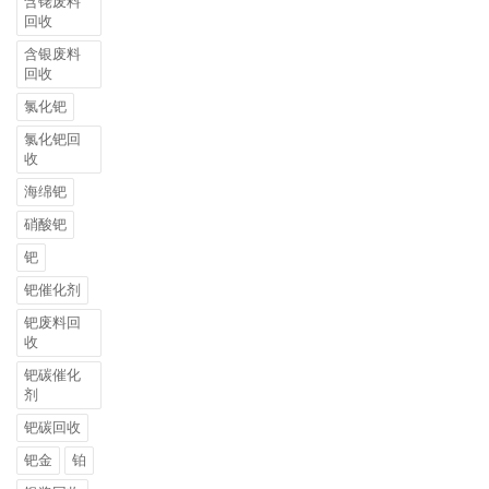
含铑废料
回收
含银废料
回收
氯化钯
氯化钯回
收
海绵钯
硝酸钯
钯
钯催化剂
钯废料回
收
钯碳催化
剂
钯碳回收
钯金
铂