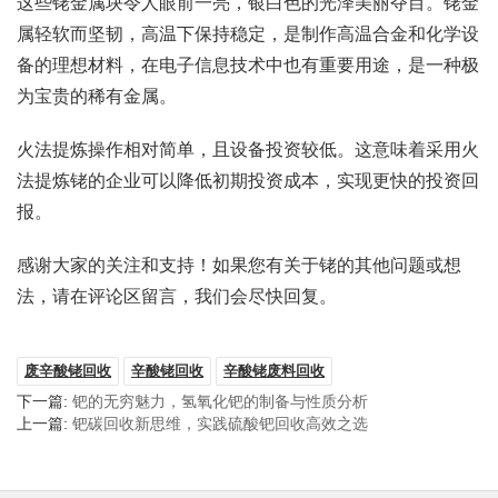
这些铑金属块令人眼前一亮，银白色的光泽美丽夺目。铑金
属轻软而坚韧，高温下保持稳定，是制作高温合金和化学设
备的理想材料，在电子信息技术中也有重要用途，是一种极
为宝贵的稀有金属。
火法提炼操作相对简单，且设备投资较低。这意味着采用火
法提炼铑的企业可以降低初期投资成本，实现更快的投资回
报。
感谢大家的关注和支持！如果您有关于铑的其他问题或想
法，请在评论区留言，我们会尽快回复。
废辛酸铑回收
辛酸铑回收
辛酸铑废料回收
下一篇:
钯的无穷魅力，氢氧化钯的制备与性质分析
上一篇:
钯碳回收新思维，实践硫酸钯回收高效之选