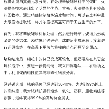
程将金属与其他元素分离。在处理辛酸铑废料中的铑时，火
法提炼技术表现出了明显的优势。首先，火法提炼具有较高
的回收率。通过精确控制熔炼温度和时间，可以在废料中最
大限度地提取铑，将其浓度提高至可用于工业生产的水平。
首先，我将辛酸铑废料预处理，然后进行烧结，烧结后形成
坚硬的烧结体。烧结体经过破碎、球磨后变成細粒，接着进
行还原焙烧，在高温下用氢气将铑的价态还原至金属态。
焙烧结束后，細粒中的铑已变成亮银色，但还混杂在其它金
属和渣滓中。要进一步提纯铑，我采用浮选法——在磁场之
中，利用铑的磁性使其与非磁性物质分离。
经过磁选后，铑的品位已经达到30-40%。为达到99%以上
的高纯度，我对铑精矿进行熔炼、氧化、还原、重收精练等
步骤，最终获得99.9%的高纯铑金属块。