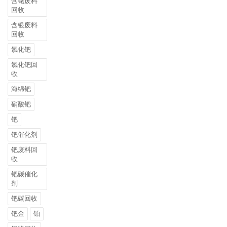
含铑废料
回收
含银废料
回收
氯化钯
氯化钯回
收
海绵钯
硝酸钯
钯
钯催化剂
钯废料回
收
钯碳催化
剂
钯碳回收
钯金
铂