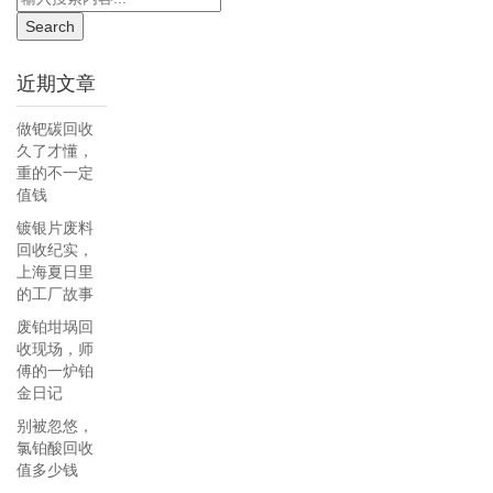
近期文章
做钯碳回收
久了才懂，
重的不一定
值钱
镀银片废料
回收纪实，
上海夏日里
的工厂故事
废铂坩埚回
收现场，师
傅的一炉铂
金日记
别被忽悠，
氯铂酸回收
值多少钱