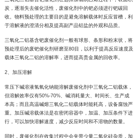
炭，逐渐失去催化活性，废催化剂中的钯必须进行钯碳回
收。物料预处理的主要目的是避免溶解载体时反应冒槽，利
于溶解液的澄清分相及提高副产品铝盐的外观和品质。
三氧化二铝基含钯废催化剂一般有球形、条形和粉末状，将
预处理后的废钯催化剂研磨至80目，以利于提高反应速度及
载体三氧化二铝的溶解率，进而提高贵金属的回收率。
2、加压溶解
常压下碱溶液氢氧化钠能溶解废催化剂中三氧化二铝载体，
但溶解效率仅有50%-70%、碱消耗量大、时间长、生产成
本高；而且高温碱熔三氧化二铝载体时能耗高，设备腐蚀严
重。加压碱溶载体法是在密闭容器中，加温、加压条件下进
行，可以加快溶解速度，减少反应时间和不溶物的数量。
同时，废催化剂在收集过程中会夹带少量二氧化硅杂质，加