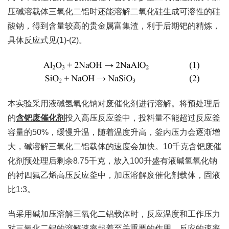
压碱溶载体三氧化二铝时还能溶解二氧化硅生成可溶性的硅
酸钠，得到含量较高的贵金属富集渣，利于后期钯的精炼，
具体反应式见(1)-(2)。
本实验采用液碱氢氧化钠对废催化剂进行溶解。将预处理后
的
含钯废催化剂
投入高压反应釜中，投料量不能超过反应釜
容量的50%，缓慢升温，随着温度升高，釜内压力会逐渐增
大，碱溶解三氧化二铝载体的速度会加快。10千克含钯废催
化剂预处理后剩余8.75千克，放入100升盛有液碱氢氧化钠
的衬四氟乙烯高压反应釜中，加压溶解废催化剂载体，固液
比1:3。
当采用碱加压溶解三氧化二铝载体时，反应温度和工作压力
对三氧化二铝的溶解速率起着至关重要的作用。反应的速率